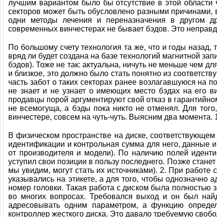
лучшим вариантом было бы отсутствие в этой области ч
Ремонт HDD
секторов может быть обусловлено разными причинами, в
одни методы лечения и переназначения в другом д
современных винчестерах не бывает бэдов. Это неправд
Программы
По большому счету технология та же, что и годы назад
вряд ли будет создана на базе технологий магнитной за
Партнерам
бэдов). Тоже не так: актуальна, ничуть не меньше чем д
и близкое, это должно было стать понятно из соответств
Контакты
часть забот о таких секторах ранее возлагавшуюся на п
не знает и не узнает о имеющих место бэдах на его ви
продавцы порой аргументируют свой отказ в гарантийно
не всемогуща, а бэды пока никто не отменял. Для того
винчестере, совсем на чуть-чуть. Выясним два момента. 
В физическом пространстве на диске, соответствующем
идентификации и контрольная сумма для него, данные и 
от производителя и модели). По наличию полей идент
уступил свои позиции в пользу последнего. Позже станет
мы увидим, могут стать их источниками). 2. При работ
указывались на этикете, а для того, чтобы однозначно
номер головки. Такая работа с диском была полностью 
во многих вопросах. Требовался выход и он был най
адресовывать одним параметром, а функцию определ
контроллер жесткого диска. Это давало требуемую своб