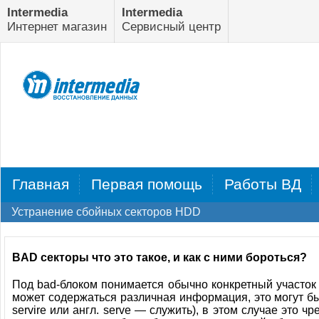
Intermedia
Intermedia
Интернет магазин
Сервисный центр
Сервис центр
Сервис центр
Восстановление данных
Заправка картриджей
Сервис центр
IT-Аутсорсинг
Главная
Первая помощь
Работы ВД
Главная
Устранение сбойных секторов HDD
Первая помощь
Работы ВД
BAD секторы что это такое, и как с ними бороться?
Под bad-блоком понимается обычно конкретный участок 
Стоимость ВД
может содержаться различная информация, это могут б
servire или англ. serve — служить), в этом случае это 