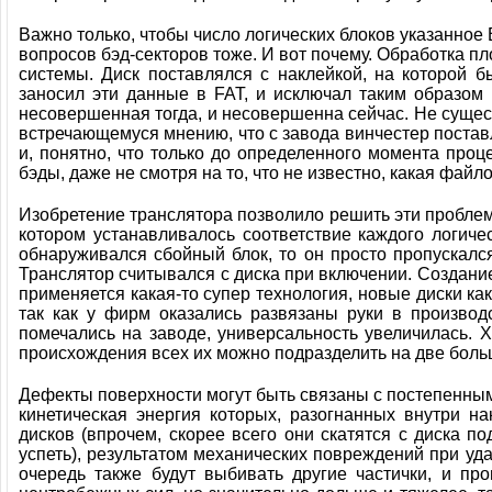
Важно только, чтобы число логических блоков указанное
вопросов бэд-секторов тоже. И вот почему. Обработка 
системы. Диск поставлялся с наклейкой, на которой 
заносил эти данные в FAT, и исключал таким образом
несовершенная тогда, и несовершенна сейчас. Не сущес
встречающемуся мнению, что с завода винчестер поставл
и, понятно, что только до определенного момента про
бэды, даже не смотря на то, что не известно, какая файл
Изобретение транслятора позволило решить эти проблем
котором устанавливалось соответствие каждого логиче
обнаруживался сбойный блок, то он просто пропускалс
Транслятор считывался с диска при включении. Создание 
применяется какая-то супер технология, новые диски ка
так как у фирм оказались развязаны руки в производ
помечались на заводе, универсальность увеличилась. 
происхождения всех их можно подразделить на две больш
Дефекты поверхности могут быть связаны с постепенны
кинетическая энергия которых, разогнанных внутри н
дисков (впрочем, скорее всего они скатятся с диска 
успеть), результатом механических повреждений при уд
очередь также будут выбивать другие частички, и пр