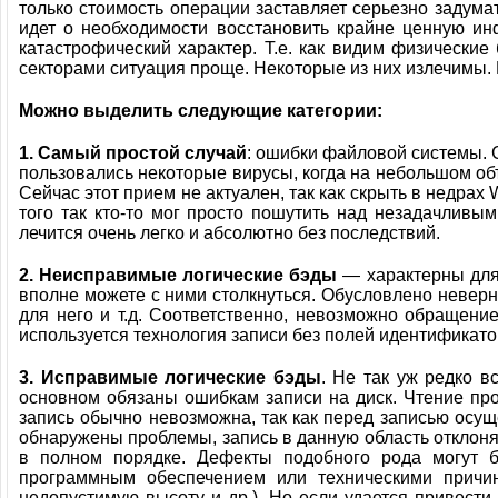
только стоимость операции заставляет серьезно задумат
идет о необходимости восстановить крайне ценную ин
катастрофический характер. Т.е. как видим физические
секторами ситуация проще. Некоторые из них излечимы.
Можно выделить следующие категории:
1. Самый простой случай
: ошибки файловой системы. 
пользовались некоторые вирусы, когда на небольшом об
Сейчас этот прием не актуален, так как скрыть в недрах
того так кто-то мог просто пошутить над незадачливы
лечится очень легко и абсолютно без последствий.
2. Неисправимые логические бэды
— характерны для 
вполне можете с ними столкнуться. Обусловлено невер
для него и т.д. Соответственно, невозможно обращение
используется технология записи без полей идентификатор
3. Исправимые логические бэды
. Не так уж редко 
основном обязаны ошибкам записи на диск. Чтение прои
запись обычно невозможна, так как перед записью осущ
обнаружены проблемы, запись в данную область отклоняе
в полном порядке. Дефекты подобного рода могут 
программным обеспечением или техническими причи
недопустимую высоту и др.). Но если удается привести