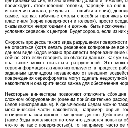
центробежных сил, но значительно дольше и тяжелее, т
происходить столкновение головки, парящей на очень
искажения сигнала, результат — ошибки чтения), доводи
самое, так как табачные смолы способны проникать ск
пластинам (порче поверхности и головок), просто осед
оказываются непригодными и должны быть исключены и
условиях сервисных центров. Будет хорошо, если из них
Скорость процесса такого вида разрушения поверхности 
не опасаться (хотя делать резервное копирование все ж
данном виде бэдов можно произвести переназначение б
сейчас. Это если говорить об области данных. Как уж 
она также может оказаться разрушенной. Это может
сервоинформация активно используется в процессе рабо
заданным цилиндром независимо от внешних воздейс
повреждения сервоформата могут сделать недоступной 
накопителя и она критически важна для обеспечения нор
Некоторые винчестеры позволяют отключить сбоящие 
сложном оборудовании (оценим приблизительно расходы
бэдов неисправимым). К физическим бэдам можно такж
механической части накопителя, например обрыв го
позиционера или дисков, смещение дисков. Действия зд
(такие бэды появляются потому, что делается попытка об
что-то не так с поверхностью)), то, например, часто 