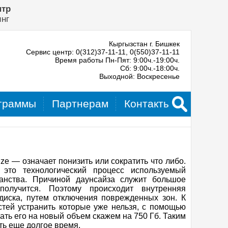
нтр
инг
Кыргызстан г. Бишкек
Сервис центр: 0(312)37-11-11, 0(550)37-11-11
Время работы Пн-Пят: 9:00ч.-19:00ч.
Сб: 9:00ч.-18:00ч.
Выходной: Воскресенье
граммы
Партнерам
Контакты
ze — означает понизить или сократить что либо.
 это технологический процесс используемый
ранства. Причиной даунсайза служит большое
олучится. Поэтому происходит внутренняя
диска, путем отключения поврежденных зон. К
стей устранить которые уже нельзя, с помощью
ть его на новый объем скажем на 750 Гб. Таким
ть еще долгое время.