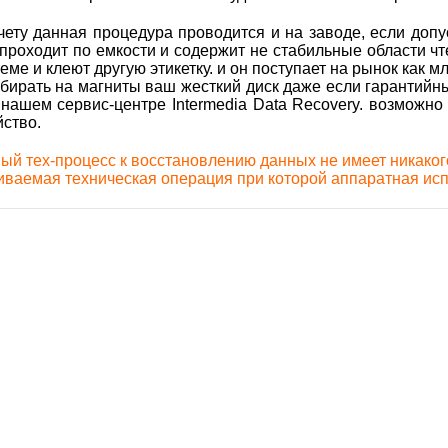
ету данная процедура проводится и на заводе, если допу
проходит по емкости и содержит не стабильные области чт
ме и клеют другую этикетку. и он поступает на рынок как 
бирать на магниты ваш жесткий диск даже если гарантийны
нашем сервис-центре Intermedia Data Recovery. возможн
йство.
ый тех-процесс к восстановлению данных не имеет никакого
иваемая техническая операция при которой аппаратная исп