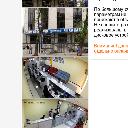
По большому сч
параметрам не 
понижают в объе
Не спешите раз
реализованы в 
дисковое устро
Внимание! данн
отдельно оплач