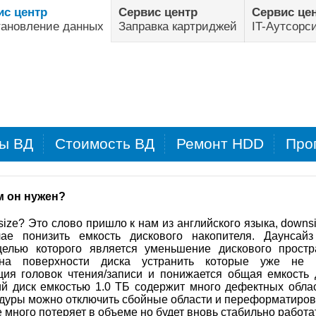
ис центр
Сервис центр
Сервис це
тановление данных
Заправка картриджей
IT-Аутсорс
ы ВД
Стоимость ВД
Ремонт HDD
Про
м он нужен?
size? Это слово пришло к нам из английского языка, downsi
е понизить емкость дискового накопителя. Даунсайз
целью которого является уменьшение дискового прост
на поверхности диска устранить которые уже не п
ция головок чтения/записи и понижается общая емкость 
й диск емкостью 1.0 ТБ содержит много дефектных обла
дуры можно отключить сбойные области и переформатирова
е много потеряет в объеме но будет вновь стабильно работа