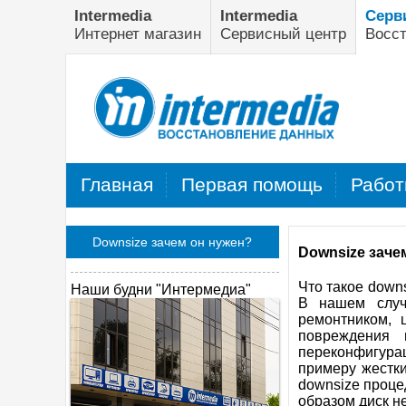
Intermedia
Intermedia
Серв
Интернет магазин
Сервисный центр
Восс
Главная
Первая помощь
Работ
Downsize зачем он нужен?
Downsize заче
Что такое down
Наши будни "Интермедиа"
В нашем случа
ремонтником, 
повреждения 
переконфигура
примеру жестки
downsize проце
образом диск н